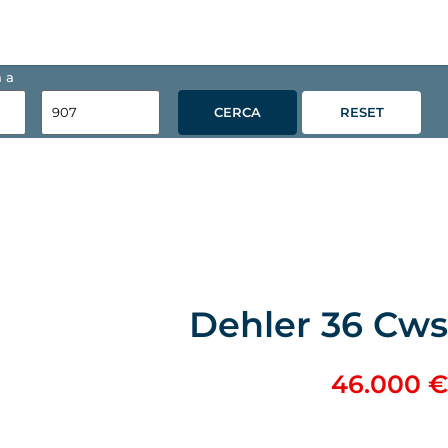
 a
CERCA
RESET
Dehler 36 Cws
46.000 €