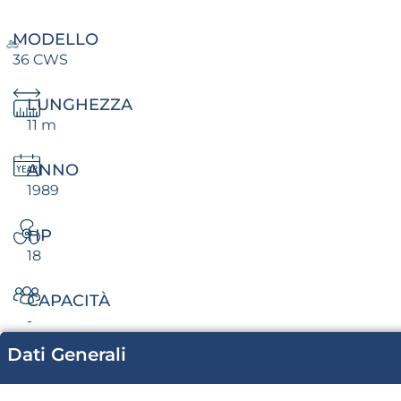
MODELLO
36 CWS
LUNGHEZZA
11 m
ANNO
1989
HP
18
CAPACITÀ
-
Dati Generali