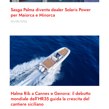
Sasga Palma diventa dealer Solaris Power
per Maiorca e Minorca
06/08/2026
Halma Rib a Cannes e Genova: il debutto
mondiale dell’HR35 guida la crescita del
cantiere siciliano