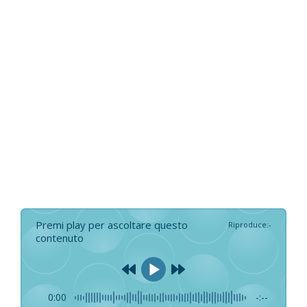
Premi play per ascoltare questo
Riproduce
:
-
contenuto
0:00
-:--