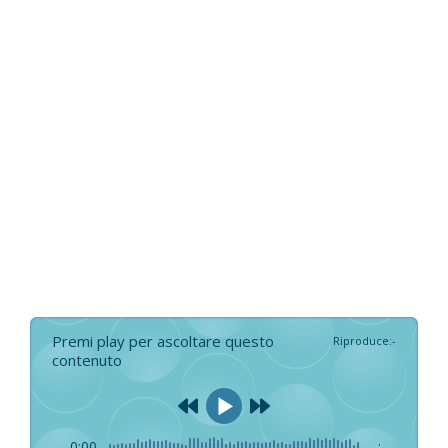
Premi play per ascoltare questo
Riproduce
:
-
contenuto
0:00
-:--