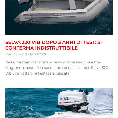
SELVA 320 VIB DOPO 3 ANNI DI TEST: SI
CONFERMA INDISTRUTTIBILE
Martino Motti
19/08/2021
Nessuna manutenzione e nessun rimessaggio a fine
stagione: questa è la sorte che tocca al tender Selva 320
Vib una volta che l’estate è passata.