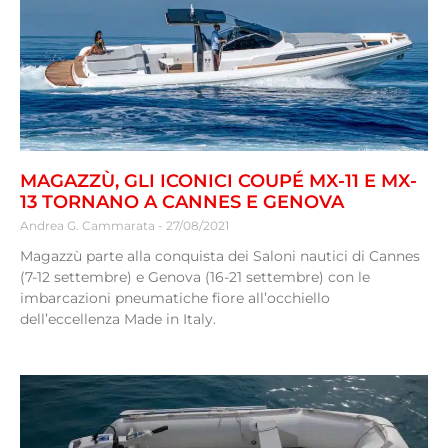
MAGAZZÙ, GLI ICONICI COUPÉ MX-11 E MX-
13 TORNANO A CANNES E GENOVA
Andrea G. Cammarata
27/08/2021
Magazzù parte alla conquista dei Saloni nautici di Cannes
(7-12 settembre) e Genova (16-21 settembre) con le
imbarcazioni pneumatiche fiore all’occhiello
dell’eccellenza Made in Italy.