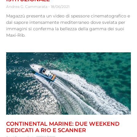
Andrea G. Cammarata
18/06/2021
Magazzù presenta un video di spessore cinematografico e
dal sapore intensamente mediterraneo dove svelata per
immagini si conferma la bellezza della gamma dei suoi
Maxi-Rib.
CONTINENTAL MARINE: DUE WEEKEND
DEDICATI A RIO E SCANNER