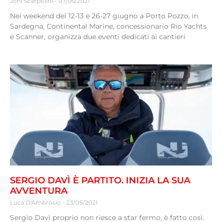
Joni Scarpolini
07/06/2021
Nei weekend del 12-13 e 26-27 giugno a Porto Pozzo, in
Sardegna, Continental Marine, concessionario Rio Yachts
e Scanner, organizza due eventi dedicati ai cantieri
SERGIO DAVÌ È PARTITO. INIZIA LA SUA
AVVENTURA
Luca D'Ambrosio
23/05/2021
Sergio Davì proprio non riesce a star fermo, è fatto così.