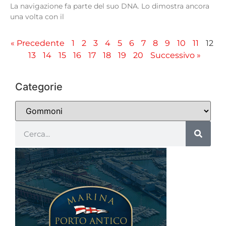
La navigazione fa parte del suo DNA. Lo dimostra ancora
una volta con il
« Precedente
1
2
3
4
5
6
7
8
9
10
11
12
13
14
15
16
17
18
19
20
Successivo »
Categorie