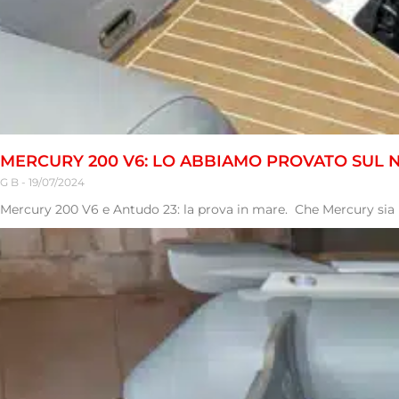
MERCURY 200 V6: LO ABBIAMO PROVATO SUL
G B
19/07/2024
Mercury 200 V6 e Antudo 23: la prova in mare. Che Mercury sia i