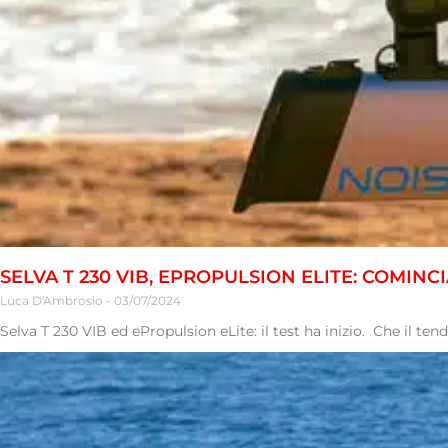
SELVA T 230 VIB, EPROPULSION ELITE: COMINCI
Luca D'Ambrosio
03/07/2024
Selva T 230 VIB ed ePropulsion eLite: il test ha inizio. Che il te