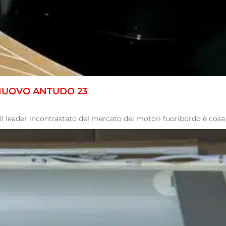
 NUOVO ANTUDO 23
l leader incontrastato del mercato dei motori fuoribordo è cosa