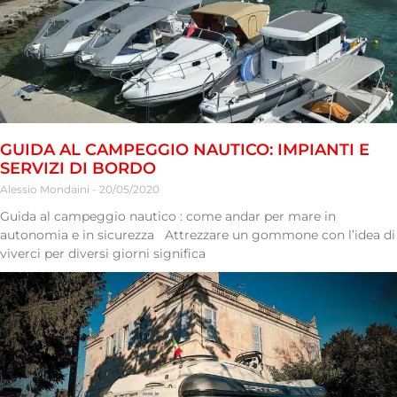
GUIDA AL CAMPEGGIO NAUTICO: IMPIANTI E
SERVIZI DI BORDO
Alessio Mondaini
20/05/2020
Guida al campeggio nautico : come andar per mare in
autonomia e in sicurezza Attrezzare un gommone con l’idea di
viverci per diversi giorni significa