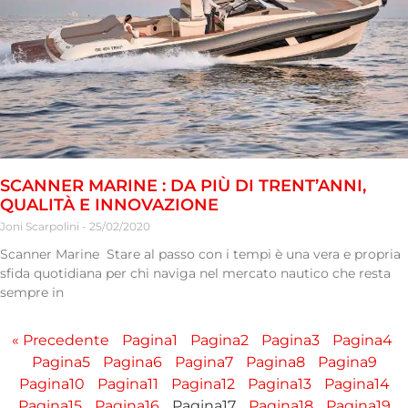
SCANNER MARINE : DA PIÙ DI TRENT’ANNI,
QUALITÀ E INNOVAZIONE
Joni Scarpolini
25/02/2020
Scanner Marine Stare al passo con i tempi è una vera e propria
sfida quotidiana per chi naviga nel mercato nautico che resta
sempre in
« Precedente
Pagina
1
Pagina
2
Pagina
3
Pagina
4
Pagina
5
Pagina
6
Pagina
7
Pagina
8
Pagina
9
Pagina
10
Pagina
11
Pagina
12
Pagina
13
Pagina
14
Pagina
15
Pagina
16
Pagina
17
Pagina
18
Pagina
19