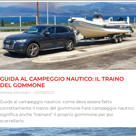
GUIDA AL CAMPEGGIO NAUTICO: IL TRAINO
DEL GOMMONE
Alessio Mondaini
03/06/2020
Guida al campeggio nautico: come deve essere fatto
correttamente il traino del gommone Fare campeggio nautico
significa anche “trainare” il proprio gommone per poi
scarrellarlo