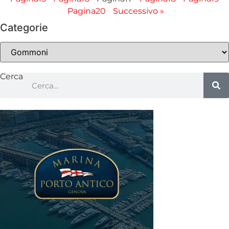
Pagina
20
Successivo »
Categorie
Categorie
Cerca