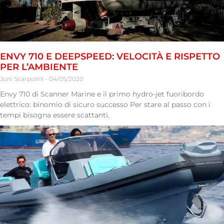
ENVY 710 E DEEPSPEED: VELOCITÀ E RISPETTO
PER L’AMBIENTE
Joni Scarpolini
04/05/2020
Envy 710 di Scanner Marine e il primo hydro-jet fuoribordo
elettrico: binomio di sicuro successo Per stare al passo con i
tempi bisogna essere scattanti.