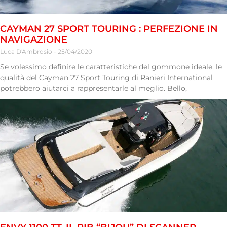
CAYMAN 27 SPORT TOURING : PERFEZIONE IN
NAVIGAZIONE
Luca D'Ambrosio
25/04/2020
Se volessimo definire le caratteristiche del gommone ideale, le
qualità del Cayman 27 Sport Touring di Ranieri International
potrebbero aiutarci a rappresentarle al meglio. Bello,