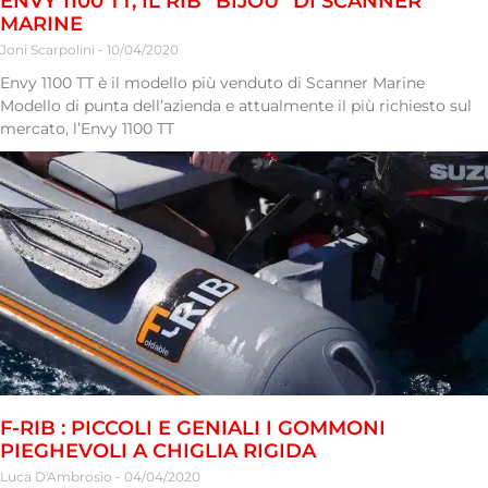
ENVY 1100 TT, IL RIB “BIJOU” DI SCANNER
MARINE
Joni Scarpolini
10/04/2020
Envy 1100 TT è il modello più venduto di Scanner Marine
Modello di punta dell’azienda e attualmente il più richiesto sul
mercato, l’Envy 1100 TT
F-RIB : PICCOLI E GENIALI I GOMMONI
PIEGHEVOLI A CHIGLIA RIGIDA
Luca D'Ambrosio
04/04/2020