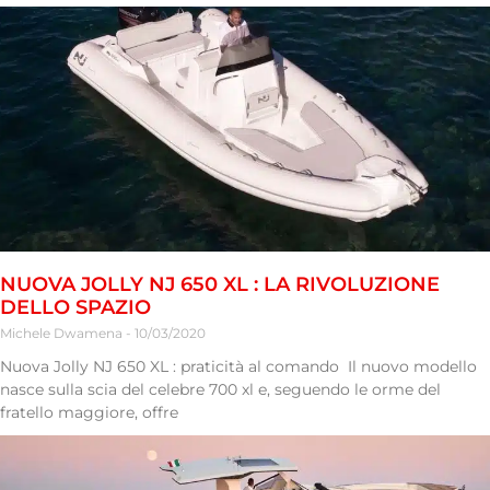
NUOVA JOLLY NJ 650 XL : LA RIVOLUZIONE
DELLO SPAZIO
Michele Dwamena
10/03/2020
Nuova Jolly NJ 650 XL : praticità al comando Il nuovo modello
nasce sulla scia del celebre 700 xl e, seguendo le orme del
fratello maggiore, offre