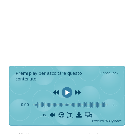
Premi play per ascoltare questo
Riproduce
:
-
contenuto
0:00
-:--
1x
Powered By
GSpeech