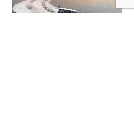
Marcopolo Adventure Yachts debutta a
Cannes con MP12 e MP10
07/08/2026