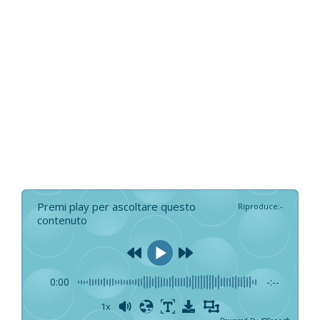
Premi play per ascoltare questo
Riproduce
:
-
contenuto
0:00
-:--
1x