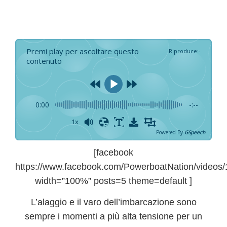
Premi play per ascoltare questo
Riproduce
:
-
contenuto
0:00
-:--
1x
Powered By
GSpeech
[facebook
https://www.facebook.com/PowerboatNation/videos/
width=”100%” posts=5 theme=default ]
L’alaggio e il varo dell’imbarcazione sono
sempre i momenti a più alta tensione per un