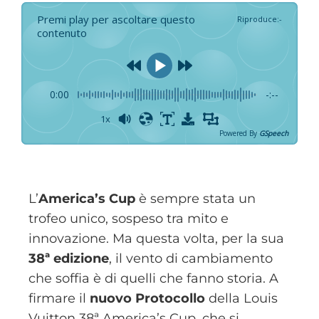
Premi play per ascoltare questo
Riproduce
:
-
contenuto
0:00
-:--
1x
Powered By
GSpeech
L’
America’s Cup
è sempre stata un
trofeo unico, sospeso tra mito e
innovazione. Ma questa volta, per la sua
38ª edizione
, il vento di cambiamento
che soffia è di quelli che fanno storia. A
firmare il
nuovo Protocollo
della Louis
Vuitton 38ª America’s Cup, che si