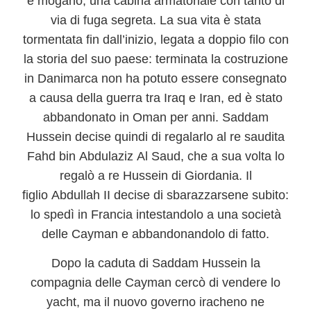
e mogano, una cabina armatoriale con tanto di
via di fuga segreta.
La sua vita è stata
tormentata fin dall’inizio, legata a doppio filo con
la storia del suo paese
: terminata la costruzione
in Danimarca non ha potuto essere consegnato
a causa della guerra tra Iraq e Iran, ed è stato
abbandonato in Oman per anni. Saddam
Hussein decise quindi di regalarlo al re saudita
Fahd bin Abdulaziz Al Saud, che a sua volta lo
regalò a re Hussein di Giordania. Il
figlio Abdullah II decise di sbarazzarsene subito:
lo spedì in Francia intestandolo a una società
delle Cayman e abbandonandolo di fatto.
Dopo la caduta di Saddam Hussein la
compagnia delle Cayman cercò di vendere lo
yacht, ma
il nuovo governo iracheno ne