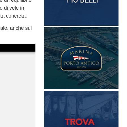
re
un equilibrio
 di vele in
ta concreta.
iale, anche sul