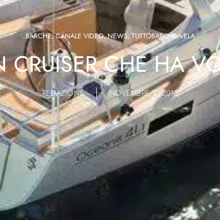
BARCHE
,
CANALE VIDEO
,
NEWS
,
TUTTOBARCHE VELA
N CRUISER CHE HA V
REDAZIONE
NOVEMBRE 2, 2015