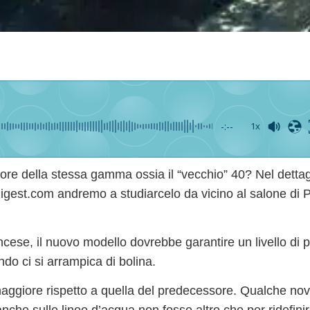
-:--
1x
re della stessa gamma ossia il “vecchio” 40? Nel dettagl
tdigest.com andremo a
studiarcelo da vicino al salone di P
ancese,
il nuovo modello dovrebbe garantire un livello di p
do ci si arrampica di bolina.
maggiore
rispetto a quella del predecessore. Qualche nov