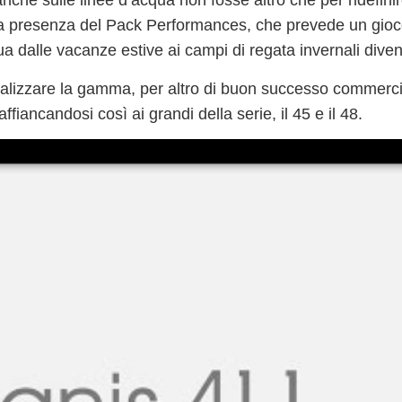
 anche sulle
linee d’acqua
non fosse altro che per ridefini
la presenza del
Pack Performances, che prevede un gioco
ua
dalle vacanze estive ai campi di regata invernali
diven
vitalizzare la gamma, per altro di buon successo commerc
affiancandosi così ai grandi della serie, il 45 e il 48
.