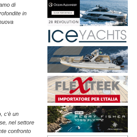
iamo di
ofondite in
 nuova
o,
c’è un
se, nel settore
nte confronto