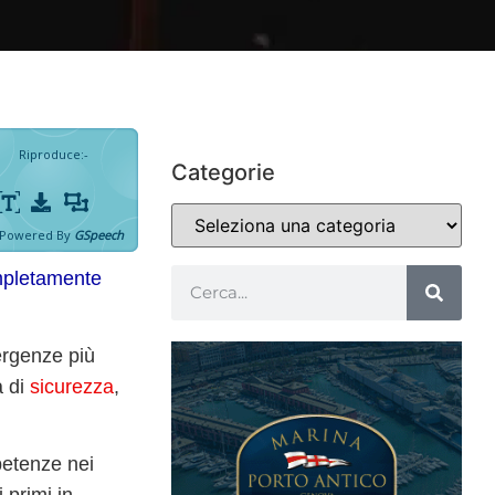
Riproduce
:
-
Categorie
Powered By
GSpeech
ompletamente
ergenze più
a di
sicurezza
,
petenze nei