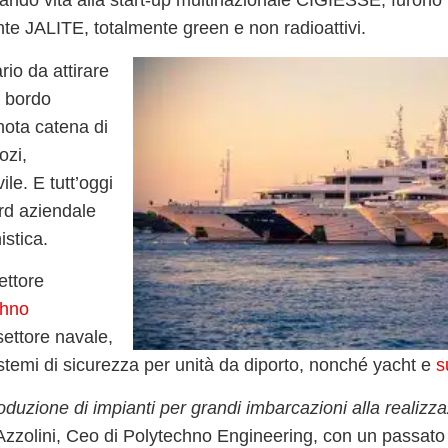
 dando vita alla start-up multinazionale
CIGIESSE
, furono 
ente JALITE
, totalmente green e non radioattivi.
rio da attirare
a bordo
nota catena di
ozi,
le. E tutt’oggi
rd aziendale
istica
.
ettore
chno
settore navale
,
istemi di sicurezza per
unità da diporto, nonché yacht e
s
duzione di impianti per grandi imbarcazioni alla realizza
zzolini, Ceo di
Polytechno Engineering
, con un passato