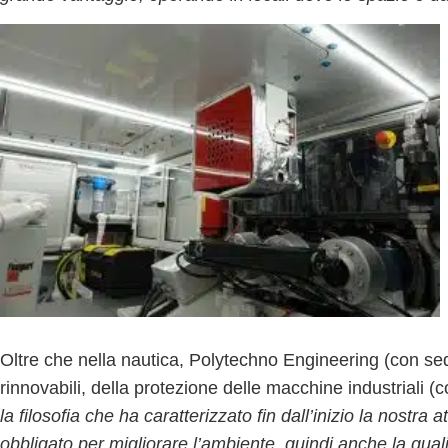
Oltre che nella nautica,
Polytechno Engineering
(con sed
rinnovabili
, della
protezione delle macchine industriali
(co
la filosofia che ha caratterizzato fin dall’inizio la nostra a
obbligato
per migliorare l’ambiente, quindi anche la quali