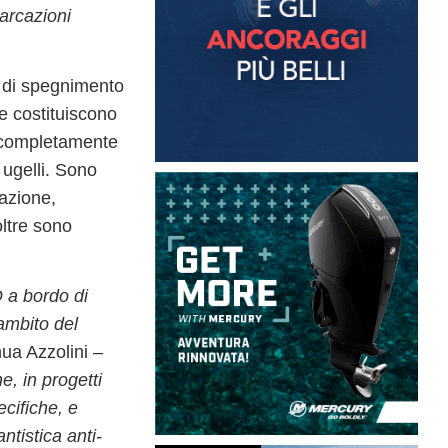
barcazioni
i di spegnimento
e costituiscono
é completamente
 ugelli. Sono
razione,
oltre sono
O
a bordo di
ambito del
nua Azzolini –
ne
, in progetti
ecifiche
, e
ntistica anti-