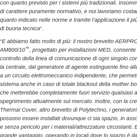
con quanto previsto per i sistemi più tradizionali.
Insomma
di carattere puramente normativo,
e noi lavoriamo costan
quanto indicato nelle norme e tramite l’applicazione il p
di buona tecnica
“.
“
E abbiamo fatto molto di più: il nostro
brevetto AERPR
™
AM800/10
, progettato per
installazioni MED
, consent
controllo della linea di comunicazione di ogni singolo 
la centrale, dal generatore di agente estinguente fino all
a un
circuito elettromeccanico indipendente, che permette
sistema anche in caso di totale blackout della mother b
che metterebbe completamente fuori servizio qualsiasi al
spegnimento attualmente sul mercato. I
noltre, con la cr
Thermal Cover
, altro brevetto di Polytechno,
i generatori
possono essere installati dovunque ci sia spazio, in ass
e senza pericolo per i materiali/attrezzature circostanti
. 
grande vantaggio, operando in locali dove lo spazio è d