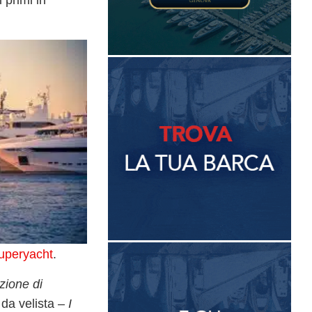
i primi in
uperyacht
.
zione di
 da velista –
I