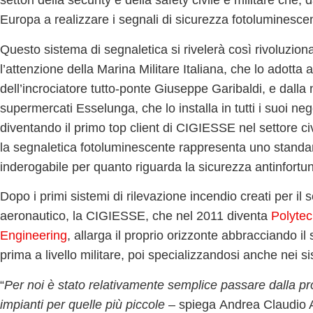
settori della security e della safety civile e militare che,
Europa a realizzare i
segnali di sicurezza fotoluminesc
Questo sistema di segnaletica si rivelerà così rivoluziona
l’attenzione della
Marina Militare Italiana
, che lo adotta 
dell’incrociatore tutto-ponte Giuseppe Garibaldi, e dalla 
supermercati
Esselunga
, che lo installa in tutti i suoi neg
diventando il primo top client di CIGIESSE nel settore civi
la segnaletica fotoluminescente rappresenta uno
standa
inderogabile per quanto riguarda la
sicurezza antinfortun
Dopo i primi sistemi di rilevazione incendio creati per il s
aeronautico, la CIGIESSE, che
nel 2011 diventa
Polyte
Engineering
, allarga il proprio orizzonte abbracciando il
prima a livello militare, poi specializzandosi anche nei s
“
Per noi è stato relativamente semplice passare dalla pro
impianti per quelle più piccole
– spiega
Andrea Claudio A