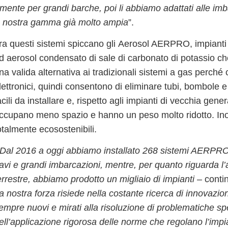
almente per grandi barche, poi li abbiamo adattati alle im
lla nostra gamma già molto ampia
”.
ra questi sistemi spiccano gli
Aerosol AERPRO
, impiant
d aerosol condensato di sale di carbonato di potassio ch
na
valida alternativa ai tradizionali sistemi a gas perch
lettronici
, quindi consentono di eliminare tubi, bombole e
acili da installare
e, rispetto agli impianti di vecchia gene
ccupano meno spazio e hanno un peso molto ridotto
. In
otalmente
ecosostenibili
.
Dal 2016 a oggi abbiamo installato
268 sistemi AERPR
avi e grandi imbarcazioni, mentre, per quanto riguarda l’
errestre, abbiamo prodotto un migliaio di impianti
– conti
a nostra forza risiede nella
costante ricerca di innovazio
empre nuovi e mirati alla
risoluzione di problematiche sp
ell’applicazione rigorosa delle norme
che regolano l’impia