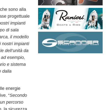
 che sono alla
fase progettuale
nostri impianti
po di sala
arca, il modello
 nostri impianti
e dell’unità da
, ad esempio,
rio e sistema
 dalla
lle
energie
ive
. “
Secondo
 un percorso
, la sicurezza