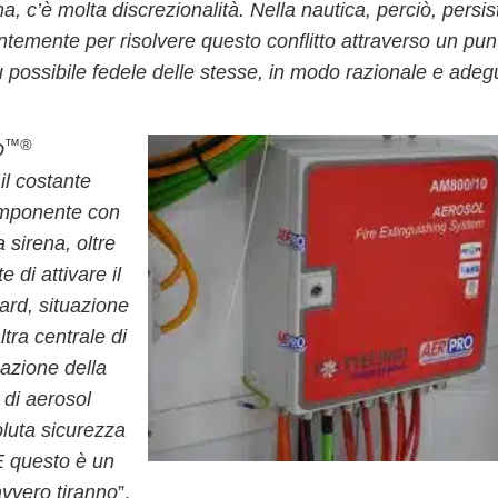
, c’è molta discrezionalità.
Nella nautica, perciò, persi
temente per risolvere questo conflitto attraverso un punt
iù possibile fedele delle stesse, in modo razionale e adeg
™®
O
e
il costante
componente con
a sirena
, oltre
 di attivare il
oard
, situazione
tra centrale di
eazione della
 di aerosol
oluta sicurezza
E questo è un
avvero tiranno
”.