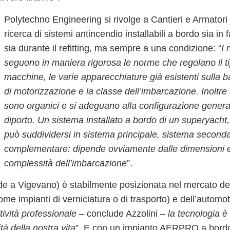
Polytechno Engineering
si rivolge a Cantieri e Armatori
ricerca di sistemi antincendio installabili a bordo
sia in 
sia durante il refitting
, ma sempre a una condizione: “
I 
seguono in maniera rigorosa le norme che regolano il ti
macchine, le varie apparecchiature già esistenti sulla b
di motorizzazione e la classe dell’imbarcazione. Inoltre i
sono organici e
si adeguano alla configurazione general
diporto
. Un sistema installato a bordo di un superyacht
può suddividersi in
sistema principale, sistema seconda
complementare
: dipende ovviamente dalle dimensioni e
complessità dell’imbarcazione
”.
e a Vigevano) è stabilmente posizionata nel mercato de
me impianti di verniciatura o di trasporto) e dell’
automot
ttività professionale
–
conclude Azzolini –
la tecnologia è
tà della nostra vita
”. E con un impianto AERPRO a bordo