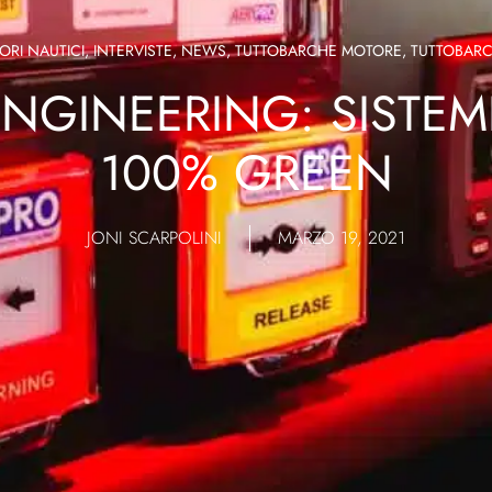
RI NAUTICI
,
INTERVISTE
,
NEWS
,
TUTTOBARCHE MOTORE
,
TUTTOBARC
NGINEERING: SISTEM
100% GREEN
JONI SCARPOLINI
MARZO 19, 2021