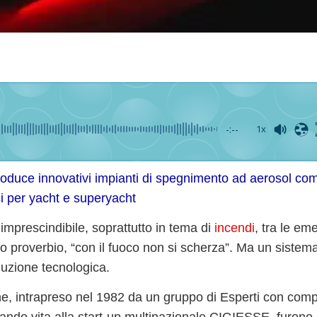
-:--
1x
roduce innovativi impianti di spegnimento ad aerosol c
ci per yacht e superyacht
mprescindibile, soprattutto in tema di
incendi
,
tra le em
ico proverbio, “con il fuoco non si scherza”. Ma un sistem
luzione tecnologica
.
ne, intrapreso nel
1982
da un gruppo di Esperti con com