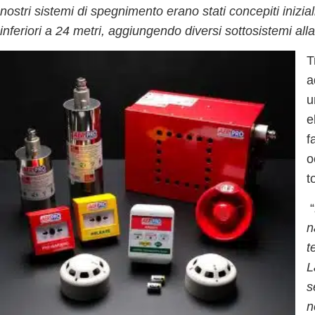
nostri sistemi di spegnimento erano stati concepiti inizi
inferiori a 24 metri, aggiungendo diversi sottosistemi a
T
a
u
e
f
o
t
“
n
t
L
s
n