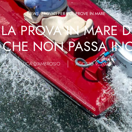
NEWS
,
PROVATI PER VOI
,
PROVE IN MARE
LA PROVA IN MARE D
E CHE NON PASSA IN
LUCA D'AMBROSIO
AGOSTO 9, 2025