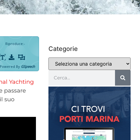
Riproduce
:
-
Categorie
Powered By
GSpeech
nal Yachting
e passare
il suo