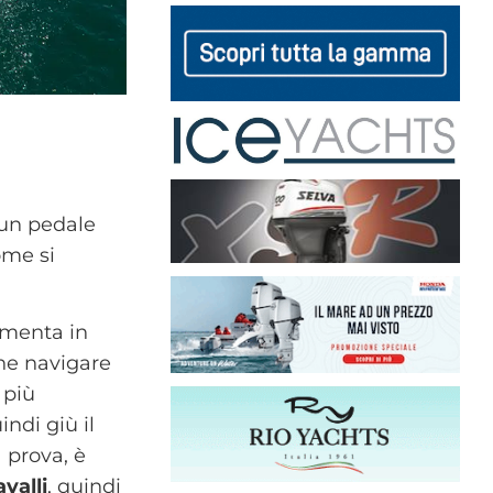
 un pedale
ome si
aumenta in
he navigare
 più
ndi giù il
 prova, è
valli
, quindi