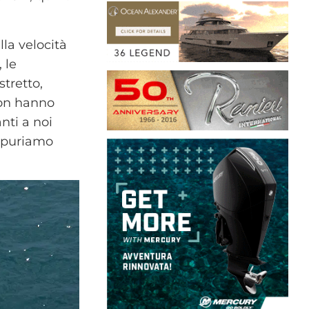
la velocità
 le
tretto,
non hanno
nti a noi
appuriamo