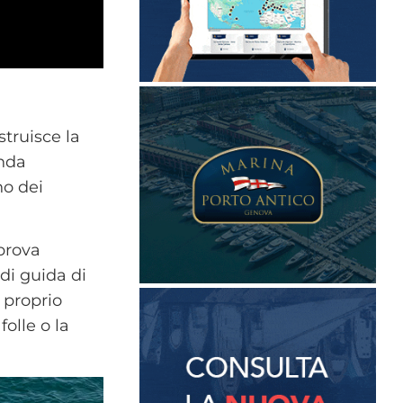
struisce la
enda
no dei
prova
 di guida di
 proprio
olle o la