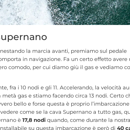
 Supernano
nnestando la marcia avanti, premiamo sul pedale
omporta in navigazione. Fa un certo effetto avere
ero comodo, per cui diamo giù il gas e vediamo c
 fra i 10 nodi e gli 11. Accelerando, la velocità 
metà gas e stiamo facendo circa 13 nodi. Certo c
davvero bello e forse questa è proprio l’imbarcazione
 vedere come se la cava Supernano a tutto gas, qui
pernano è
17,8 nodi
quando, come durante la nostra
stallabile su questa imbarcazione è però di
40 ca