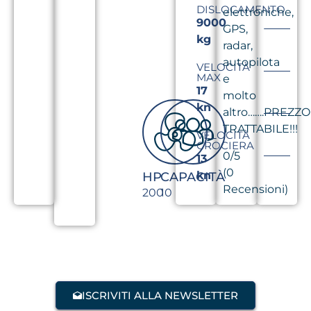
DISLOCAMENTO
elettroniche,
9000
GPS,
kg
radar,
autopilota
VELOCITÀ
MAX
e
17
molto
kn
altro…….PREZZO
TRATTABILE!!!
VELOCITÀ
CROCIERA
0/5
13
(0
kn
HP
CAPACITÀ
Recensioni)
200
10
ISCRIVITI ALLA NEWSLETTER