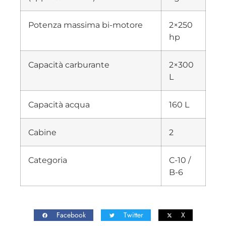
Potenza massima bi-motore
2×250
hp
Capacità carburante
2×300
L
Capacità acqua
160 L
Cabine
2
Categoria
C-10 /
B-6
Facebook
Twitter
X