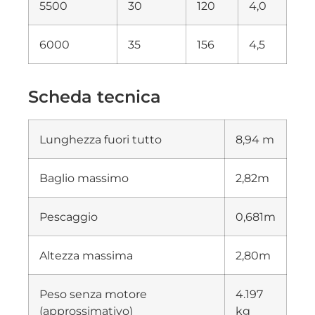
5500
30
120
4,0
6000
35
156
4,5
Scheda tecnica
Lunghezza fuori tutto
8,94 m
Baglio massimo
2,82m
Pescaggio
0,681m
Altezza massima
2,80m
Peso senza motore
4.197
(approssimativo)
kg