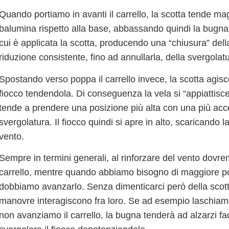
Quando portiamo in avanti il carrello, la scotta
tende mag
balumina
rispetto alla base, abbassando quindi la
bugna
cui è applicata la scotta, producendo una “chiusura” dell
riduzione consistente, fino ad annullarla, della svergolat
Spostando verso poppa il carrello
invece, la scotta agisc
fiocco
tendendola. Di conseguenza la vela si “appiattisce
tende a prendere una posizione più alta con una più
acc
svergolatura
. Il fiocco quindi si apre in alto, scaricando 
vento.
Sempre in termini generali, al
rinforzare del vento dovrem
carrello,
mentre quando abbiamo bisogno di maggiore p
dobbiamo avanzarlo. Senza dimenticarci però della scot
manovre interagiscono fra loro
. Se ad esempio laschiamo
non avanziamo il carrello, la bugna tenderà ad alzarzi f