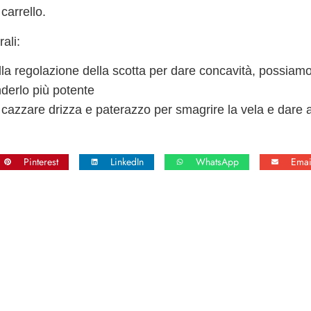
carrello.
ali:
alla regolazione della scotta per dare concavità, possiam
enderlo più potente
 cazzare drizza e paterazzo per smagrire la vela e dare a
Pinterest
LinkedIn
WhatsApp
Emai