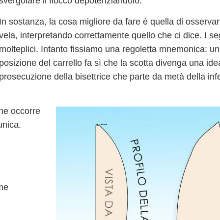
svergolare il fiocco depotenziandolo.
In sostanza, la cosa migliore da fare è quella di osserva
vela
, interpretando correttamente quello che ci dice. I s
molteplici. Intanto fissiamo una regoletta mnemonica: un
posizione del carrello fa sì che la
scotta divenga una ide
prosecuzione della bisettrice
che parte da metà della infe
che occorre
unica.
ome