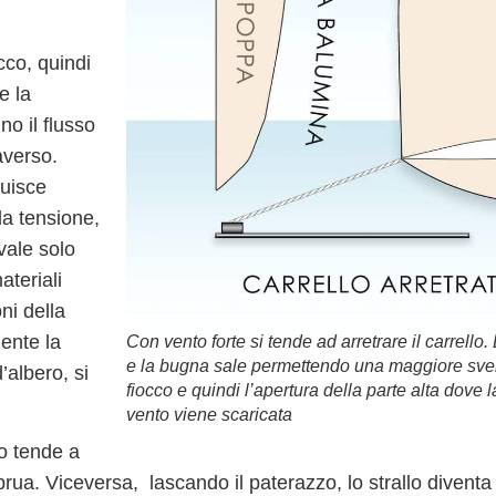
cco, quindi
e la
o il flusso
averso.
luisce
la tensione,
vale solo
ateriali
ni della
ente la
Con vento forte si tende ad arretrare il carrello
e la bugna sale permettendo una maggiore sver
’albero, si
fiocco e quindi l’apertura della parte alta dove 
vento viene scaricata
ro tende a
 prua
. Viceversa,
lascando il paterazzo
, lo strallo diventa