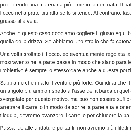
producendo una
catenaria
più o meno accentuata. Il pa
fiocco
nella parte più alta se lo si tende. Al contrario, las
grasso alla vela.
Anche in questo caso dobbiamo cogliere il
giusto equili
quella della drizza. Se abbiamo uno strallo che fa caten
Una volta srollato il fiocco, ed eventualmente regolata l
mostravento nella parte bassa
in modo che siano parallel
L’obiettivo è sempre lo stesso:dare anche a questa porz
Sappiamo che in alto il vento è più forte. Quindi anche i
un
angolo più ampio
rispetto all’asse della barca di que
svergolate per questo motivo, ma può non essere sufficie
arretrare il carrello in modo da aprire la parte alta
e orien
fileggia, dovremo
avanzare il carrello per chiudere la ba
Passando alle andature portanti, non avremo più i filetti 