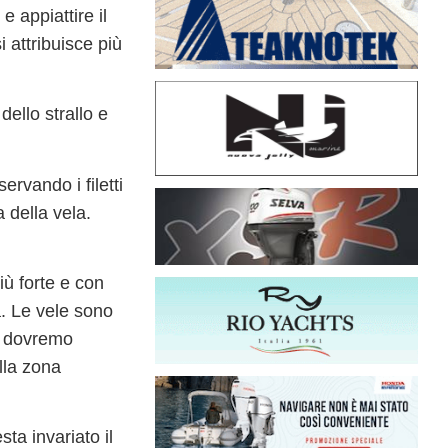
 e appiattire il
i attribuisce più
dello strallo e
osservando
i filetti
a della vela
.
più forte e con
a. Le vele sono
a, dovremo
lla zona
ta invariato il