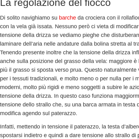
La regolazione del fiocco
Di solito navighiamo su
barche
da crociera con il rollafio
con la vela già issata. Nessuno però ci vieta di modificar
tensione della drizza
se vediamo pieghe che disturberann
laminare dell’aria nelle andature dalla bolina stretta al tr
Tenendo presente inoltre che la tensione della drizza inf
anche sulla posizione del
grasso della vela
: maggiore è 
più il grasso si sposta verso prua. Questo naturalmente 
per i
tessuti tradizionali
, e molto meno o per nulla per i m
moderni,
molto più rigidi e meno soggetti a subire le azio
tensione della drizza
. In questo caso funziona maggiorm
tensione dello strallo
che, su una barca armata in testa d
modifica agendo sul
paterazzo
.
Infatti, mettendo in tensione il paterazzo, la testa d’albe
spostarsi indietro e quindi a dare tensione allo
strallo di