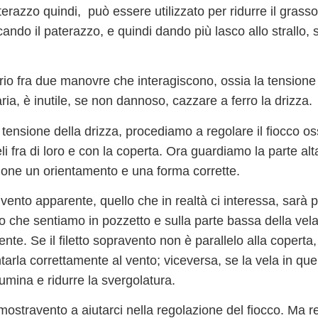
terazzo quindi, può essere utilizzato per
ridurre il grasso
cando il paterazzo, e quindi dando più lasco allo strallo, s
brio fra due manovre che interagiscono
, ossia la tensione 
aria, è
inutile, se non dannoso, cazzare a ferro la drizza.
a tensione della drizza, procediamo a regolare il fiocco 
i fra di loro e con la coperta. Ora guardiamo la
parte alt
ione un orientamento e una forma corrette.
l
vento apparente
, quello che in realtà ci interessa, sarà 
llo che sentiamo in pozzetto e sulla parte bassa della vel
nte. Se il filetto sopravento non è parallelo alla copert
tarla correttamente al vento; viceversa, se la vela in que
lumina e ridurre la svergolatura.
mostravento a aiutarci nella regolazione del fiocco. Ma res