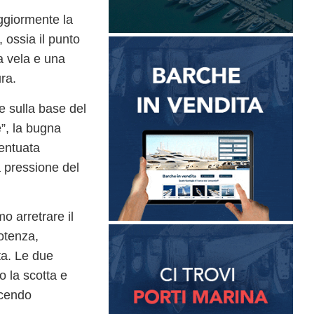
giormente la
, ossia il punto
a vela e una
ura.
e sulla
base del
”, la bugna
entuata
la pressione del
o arretrare il
otenza,
ta. Le due
 la scotta e
acendo