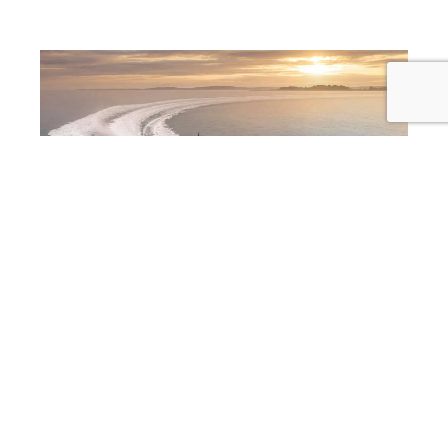
Marcopolo Adventure Yachts debutta a
Cannes con MP12 e MP10
07/08/2026