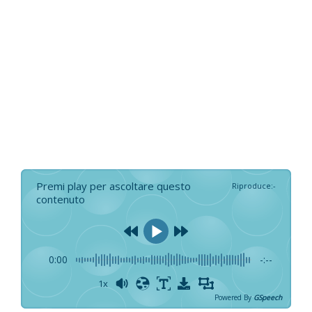
Premi play per ascoltare questo
Riproduce
:
-
contenuto
0:00
-:--
1x
Powered By
GSpeech