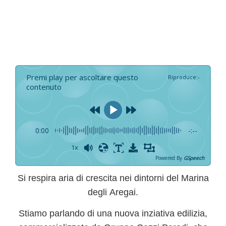
Premi play per ascoltare questo
Riproduce
:
-
contenuto
0:00
-:--
1x
Powered By
GSpeech
Si respira aria di crescita nei dintorni del
Marina
degli Aregai
.
Stiamo parlando di una nuova inziativa edilizia,