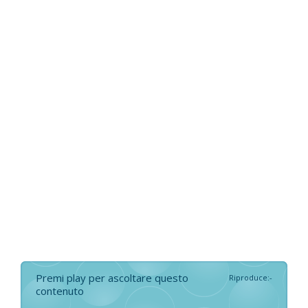
Premi play per ascoltare questo
Riproduce
:
-
contenuto