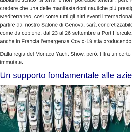
abbiamo scritto “si terrà” e non “potrebbe tenersi”, perc
credere che una delle manifestazioni nautiche più presti
Mediterraneo, così come tutti gli altri eventi internazional
partire dal nostro Salone di Genova, sarà concretizzabil
come da copione, dal 23 al 26 settembre a
Port Hercule
anche in Francia l’
emergenza Covid-19
stia producendo i 
Dalla regia del Monaco Yacht Show, però, filtra un cert
immutate
.
Un supporto fondamentale alle azi