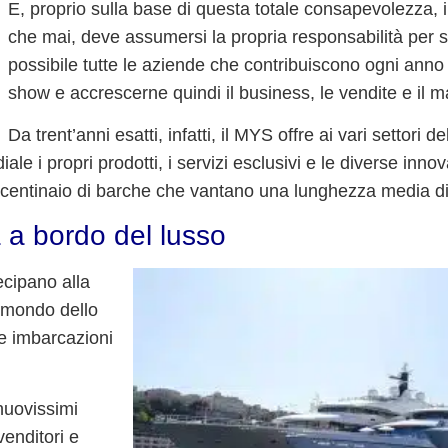
E, proprio sulla base di questa totale consapevolezza, 
che mai, deve assumersi la propria responsabilità per s
possibile tutte le aziende che contribuiscono ogni anno 
show e
accrescerne quindi il business, le vendite e il m
Da trent’anni esatti, infatti, il MYS offre ai vari settori d
le i propri prodotti, i servizi esclusivi e le diverse inno
n centinaio di barche che vantano una
lunghezza media di
a bordo del lusso
ecipano alla
il mondo dello
le imbarcazioni
 nuovissimi
venditori
e