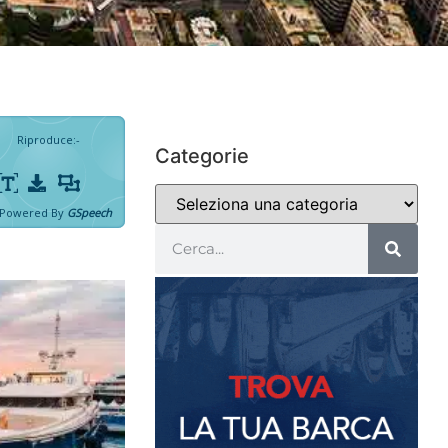
Riproduce
:
-
Categorie
Powered By
GSpeech