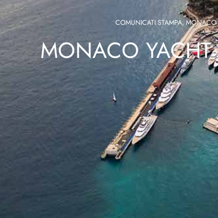
COMUNICATI STAMPA
,
MONACO 
MONACO YACHT S