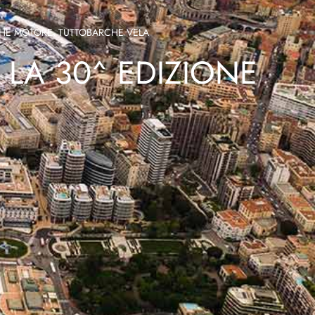
HE MOTORE
,
TUTTOBARCHE VELA
LA 30^ EDIZIONE