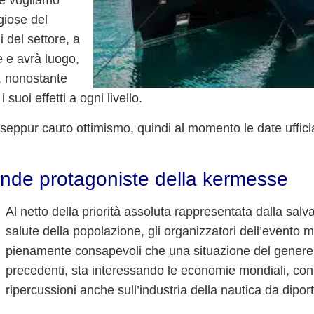
hé vogliamo
giose del
i del settore, a
e e avrà luogo,
, nonostante
suoi effetti a ogni livello.
o seppur cauto ottimismo, quindi
al momento le date uffici
ende protagoniste della kermesse
Al netto della priorità assoluta rappresentata dalla salv
salute della popolazione, gli organizzatori dell’event
pienamente consapevoli che una situazione del genere
precedenti, sta interessando le economie mondiali, con i
ripercussioni anche sull’
industria della nautica da dipor