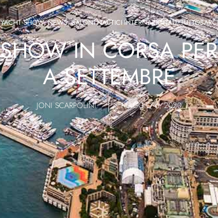
YACHT SHOW
,
NEWS
,
SALONI NAUTICI INTERNAZIONALI
,
TUTTOBARC
HOW IN CORSA PER 
A SETTEMBRE
JONI SCARPOLINI
MAGGIO 6, 2020