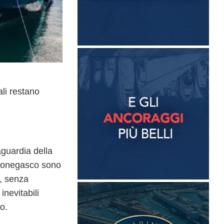
ali restano
aguardia della
o monegasco sono
, senza
nevitabili
to
.