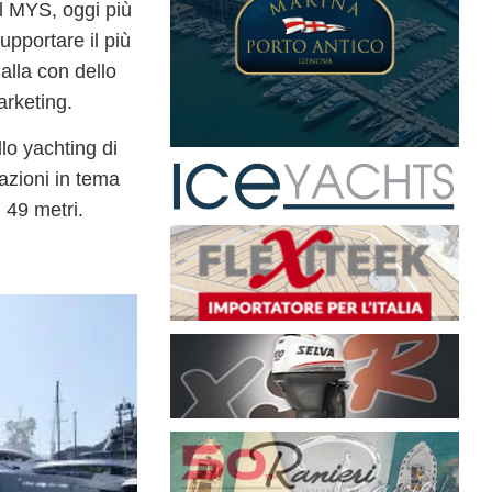
il MYS, oggi più
upportare il più
alla con dello
arketing
.
ello yachting di
vazioni in tema
 49 metri
.