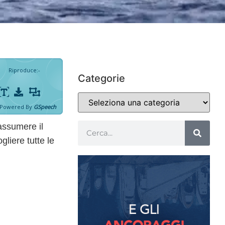
Riproduce
:
-
Categorie
Powered By
GSpeech
riassumere
il
liere tutte le