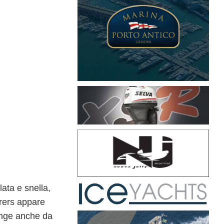
ilata e snella,
Frers appare
unge anche da