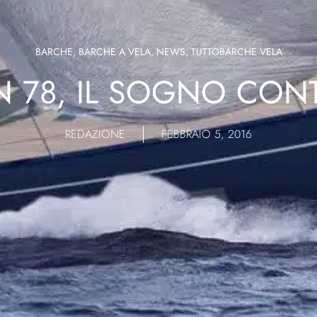
BARCHE
,
BARCHE A VELA
,
NEWS
,
TUTTOBARCHE VELA
 78, IL SOGNO CON
REDAZIONE
FEBBRAIO 5, 2016