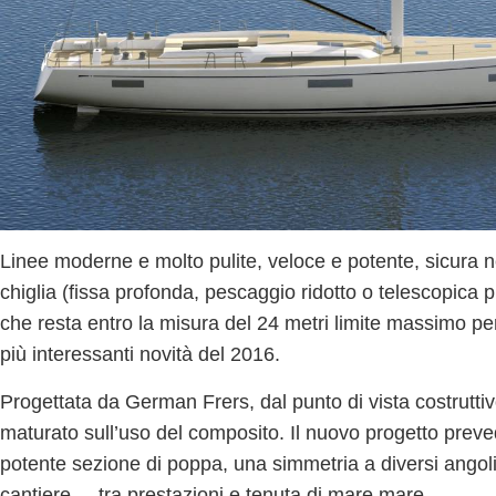
Linee moderne e molto pulite
, veloce e potente, sicura n
chiglia
(fissa profonda, pescaggio ridotto o telescopica p
che resta entro la misura del 24 metri limite massimo pe
più interessanti novità del 2016
.
Progettata da
German Frers
, dal punto di vista costrutt
maturato sull’uso del composito. Il nuovo progetto prev
potente sezione di poppa
, una simmetria a diversi angoli
cantiere – tra prestazioni e tenuta di mare mare.