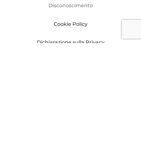
Disconoscimento
Cookie Policy
Dichiarazione sulla Privacy
Yacht Digest è una rivista del gruppo editoriale