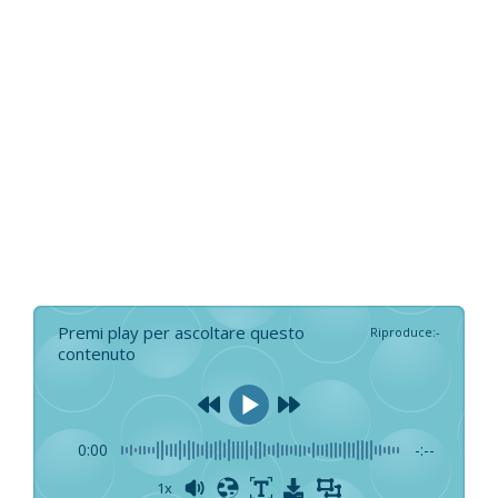
Premi play per ascoltare questo
Riproduce
:
-
contenuto
0:00
-:--
1x