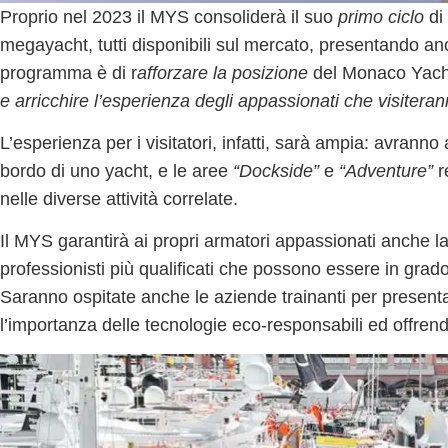
Proprio nel
2023
il MYS consoliderà il suo
primo ciclo
di
megayacht
, tutti disponibili sul mercato, presentando a
programma è di r
afforzare la posizione
del Monaco Yacht
e arricchire l’esperienza degli appassionati che visiteran
L’esperienza per i visitatori, infatti, sarà ampia: avranno
bordo di uno yacht, e le aree
“Dockside”
e
“Adventure”
r
nelle diverse attività correlate.
Il MYS garantirà ai propri armatori appassionati anche la
professionisti più qualificati che possono essere in grado 
Saranno ospitate anche le aziende trainanti per presen
l’importanza delle
tecnologie eco-responsabili
ed offrend