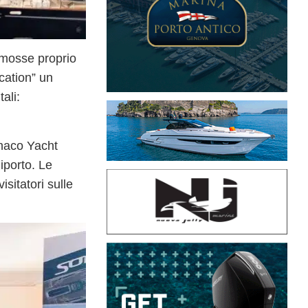
omosse proprio
cation”
un
ali:
onaco Yacht
iporto. Le
isitatori sulle