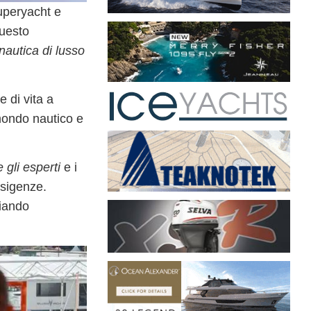
uperyacht e
questo
nautica di lusso
e di vita a
mondo nautico e
 gli esperti
e i
esigenze.
ziando