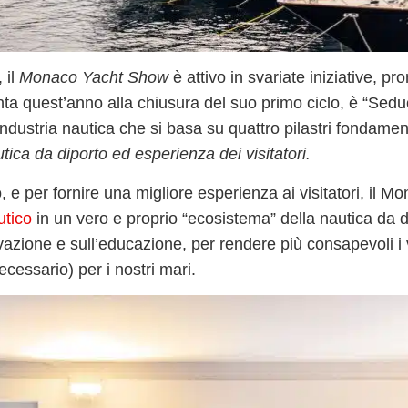
, il
Monaco Yacht Show
è attivo in svariate
iniziative
, pr
nta quest’anno alla chiusura del suo primo ciclo, è
“Sedu
ndustria nautica che si basa su quattro pilastri fondament
ca da diporto ed esperienza dei visitatori.
, e per fornire una migliore esperienza ai visitatori, il M
utico
in un vero e proprio “ecosistema” della nautica da d
vazione
e sull’
educazione
, per rendere più consapevoli i v
ecessario) per i nostri mari.