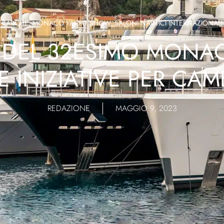
BARCHE
,
MONACO YACHT SHOW
,
SALONI NAUTICI INTERNAZIONALI
E DEL 32ESIMO MON
E INIZIATIVE PER CAM
REDAZIONE
MAGGIO 9, 2023