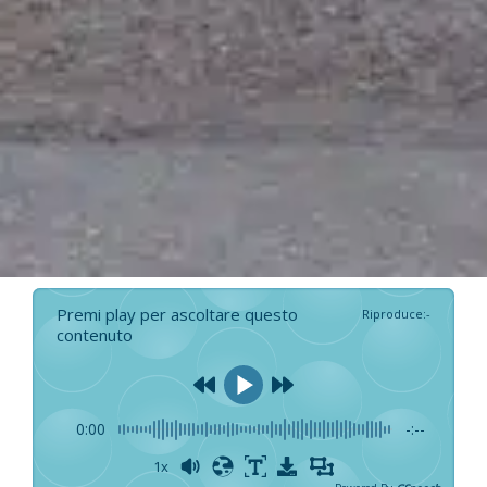
Premi play per ascoltare questo
Riproduce
:
-
contenuto
0:00
-:--
1x