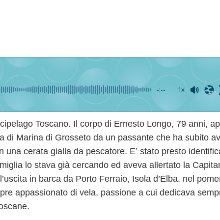
-:--
1x
Arcipelago Toscano.
Il corpo di Ernesto Longo, 79 anni, a
gia di Marina di Grosseto
da un passante che ha subito avv
con una cerata gialla da pescatore. E’ stato presto identifi
miglia lo stava già cercando ed aveva allertato la Capita
l’uscita in barca da Porto Ferraio, Isola d’Elba, nel pome
mpre appassionato di vela, passione a cui dedicava sem
toscane.