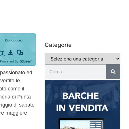
Riproduce
:
-
Categorie
Powered By
GSpeech
ppassionato ed
ertito le
cato come il
neria di Punta
riggio di sabato
pre maggiore